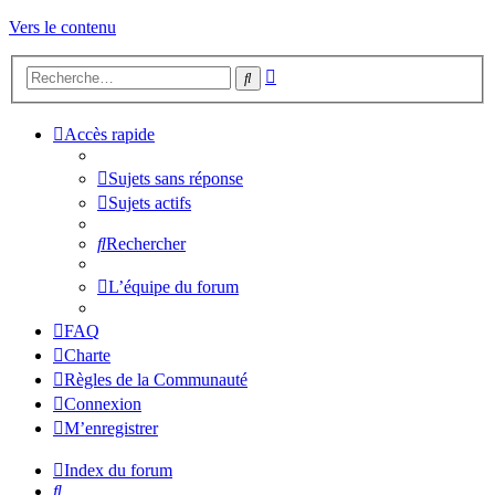
Vers le contenu
Recherche
Rechercher
avancée
Accès rapide
Sujets sans réponse
Sujets actifs
Rechercher
L’équipe du forum
FAQ
Charte
Règles de la Communauté
Connexion
M’enregistrer
Index du forum
Rechercher