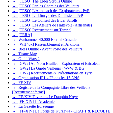
↳ [TESO] The Elder Scrolls Online
↳ [TESO] Par les Chemins des Veilleurs
↳ [TESO] L'Almanach des Explorateurs - PvE
↳ [TESO] La Liturgie des Duellistes - PvP
↳ [TESO] Le Conseil des Elder Scrolls
↳ [TESO] Les Ateliers de Haltevoie (Artisanats)
↳ [TESO] Recrutement sur Tamriel
↳ [TERA]
↳ Warhammer 40.000 Eternal Crusade
↳ [WH40k] Rassemblement en Arkhona
↳ Bless Online - Avant Poste des Veilleurs
↳ Tisane Mag
↳ Guild Wars 2
↳ [GW2] Au Norn Brailleur, Explorateur et Bricoleur
↳ [GW2] La Garde Veilleurs - WvW & BG
↳ [GW2] Recrutements & Présentations en Tyrie
↳ Organisation IRL - Fêtons les 15 ANS
↳ FF XIV
↳ Registre de la Compagnie Libre des Veilleurs
[Recrutement fermé]
↳ FF-XIV Taverne - Le Dauphin Noyé
↳ [FF-XIV] L'Académie
↳ La Gazette Eorzéenne
↳ [FF-XIV] La Forge de Kurzawa - CRAFT & RECOLTE