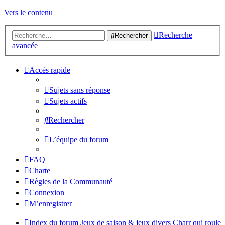
Vers le contenu
Recherche
Rechercher
avancée
Accès rapide
Sujets sans réponse
Sujets actifs
Rechercher
L’équipe du forum
FAQ
Charte
Règles de la Communauté
Connexion
M’enregistrer
Index du forum
Jeux de saison & jeux divers
Charr qui roule