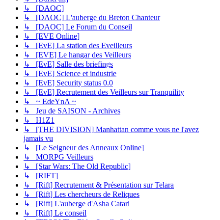
↳ [DAOC]
↳ [DAOC] L'auberge du Breton Chanteur
↳ [DAOC] Le Forum du Conseil
↳ [EVE Online]
↳ [EvE] La station des Eveilleurs
↳ [EVE] Le hangar des Veilleurs
↳ [EvE] Salle des briefings
↳ [EvE] Science et industrie
↳ [EvE] Security status 0.0
↳ [EvE] Recrutement des Veilleurs sur Tranquility
↳ ~ EdeYnA ~
↳ Jeu de SAISON - Archives
↳ H1Z1
↳ [THE DIVISION] Manhattan comme vous ne l'avez
jamais vu
↳ [Le Seigneur des Anneaux Online]
↳ MORPG Veilleurs
↳ [Star Wars: The Old Republic]
↳ [RIFT]
↳ [Rift] Recrutement & Présentation sur Telara
↳ [Rift] Les chercheurs de Reliques
↳ [Rift] L'auberge d'Asha Catari
↳ [Rift] Le conseil