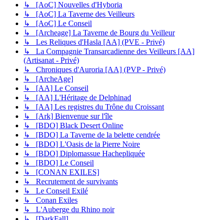
↳ [AoC] Nouvelles d'Hyboria
↳ [AoC] La Taverne des Veilleurs
↳ [AoC] Le Conseil
↳ [Archeage] La Taverne de Bourg du Veilleur
↳ Les Reliques d'Hasla [AA] (PVE - Privé)
↳ La Compagnie Transarcadienne des Veilleurs [AA]
(Artisanat - Privé)
↳ Chroniques d'Auroria [AA] (PVP - Privé)
↳ [ArcheAge]
↳ [AA] Le Conseil
↳ [AA] L'Héritage de Delphinad
↳ [AA] Les registres du Trône du Croissant
↳ [Ark] Bienvenue sur l'île
↳ [BDO] Black Desert Online
↳ [BDO] La Taverne de la belette cendrée
↳ [BDO] L'Oasis de la Pierre Noire
↳ [BDO] Diplomassue Hachepliquée
↳ [BDO] Le Conseil
↳ [CONAN EXILES]
↳ Recrutement de survivants
↳ Le Conseil Exilé
↳ Conan Exiles
↳ L'Auberge du Rhino noir
↳ [DarkFall]