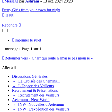
Message
par
Ashram
»
13 oct. 2024 20:20
Pretty Girls from your town for night
Haut
Répondre
Imprimer le sujet
1 message • Page
1
sur
1
Retourner vers « Charr qui roule n'amasse pas mousse »
Aller à
Discussions Générales
↳ La Croisée des Chemins...
↳ L'Espace des Veilleurs
Recrutement & Présentations
↳ Recrutement des Veilleurs
Aeternum - New World
↳ [NW] Nouvelles d'Aeternum
↳ [NW] L'expédition des Veilleurs