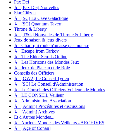
Pax Dei
↳ [Pax Dei] Nouvelles
Star Citizen
↳ [SC] La Cave Galactique
↳ [SC] Quantum Tavern
Throne & Liberty
↳ [T&L] Nouvelles de Throne & Liberty
Jeux de saison & jeux divers
↳ Charr qui roule n'amasse pas mousse
↳ Escape from Tarkov
↳ The Elder Scrolls Online
↳ Les Horizons des Mondes Jeux
↳ Jeux de Plateau et de Rôle
Conseils des Officiers
↳ [GW2] Le Conseil Tyrien
↳ [SC] Le Conseil d'Administration
↳ Le Conseil des Officiers Veilleurs de Mondes
↳ LE CONSEIL Veilleur
↳ Administration Association
↳ [Admin] Procédures et discussions
↳ [Admin] Archives
Et d'Autres Mondes...
↳ Anciens Mondes des Veilleurs - ARCHIVES
↳ [Age of Conan]