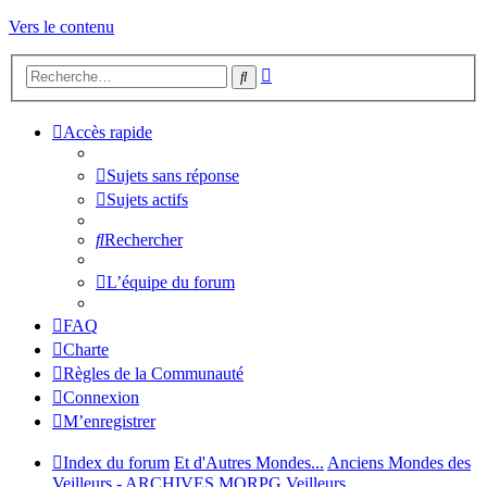
Vers le contenu
Recherche
Rechercher
avancée
Accès rapide
Sujets sans réponse
Sujets actifs
Rechercher
L’équipe du forum
FAQ
Charte
Règles de la Communauté
Connexion
M’enregistrer
Index du forum
Et d'Autres Mondes...
Anciens Mondes des
Veilleurs - ARCHIVES
MORPG Veilleurs