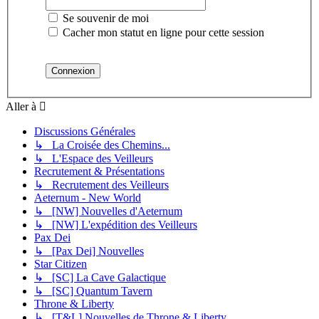
Se souvenir de moi
Cacher mon statut en ligne pour cette session
Aller à
Discussions Générales
↳ La Croisée des Chemins...
↳ L'Espace des Veilleurs
Recrutement & Présentations
↳ Recrutement des Veilleurs
Aeternum - New World
↳ [NW] Nouvelles d'Aeternum
↳ [NW] L'expédition des Veilleurs
Pax Dei
↳ [Pax Dei] Nouvelles
Star Citizen
↳ [SC] La Cave Galactique
↳ [SC] Quantum Tavern
Throne & Liberty
↳ [T&L] Nouvelles de Throne & Liberty