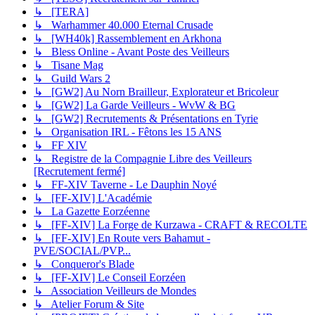
↳ [TERA]
↳ Warhammer 40.000 Eternal Crusade
↳ [WH40k] Rassemblement en Arkhona
↳ Bless Online - Avant Poste des Veilleurs
↳ Tisane Mag
↳ Guild Wars 2
↳ [GW2] Au Norn Brailleur, Explorateur et Bricoleur
↳ [GW2] La Garde Veilleurs - WvW & BG
↳ [GW2] Recrutements & Présentations en Tyrie
↳ Organisation IRL - Fêtons les 15 ANS
↳ FF XIV
↳ Registre de la Compagnie Libre des Veilleurs
[Recrutement fermé]
↳ FF-XIV Taverne - Le Dauphin Noyé
↳ [FF-XIV] L'Académie
↳ La Gazette Eorzéenne
↳ [FF-XIV] La Forge de Kurzawa - CRAFT & RECOLTE
↳ [FF-XIV] En Route vers Bahamut -
PVE/SOCIAL/PVP...
↳ Conqueror's Blade
↳ [FF-XIV] Le Conseil Eorzéen
↳ Association Veilleurs de Mondes
↳ Atelier Forum & Site