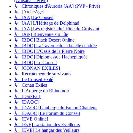
(Artisanat - Privé)
↳ Chroniques d'Auroria [AA] (PVP - Privé)
↳ [ArcheAge]
↳ [AA] Le Conseil
↳ [AA] L'Héritage de Delphinad
↳ [AA] Les registres du Trône du Croissant
↳ [Ark] Bienvenue sur l'île
↳ [BDO] Black Desert Online
↳ [BDO] La Taverne de la belette cendrée
↳ [BDO] L'Oasis de la Pierre Noire
↳ [BDO] Diplomassue Hachepliquée
↳ [BDO] Le Conseil
↳ [CONAN EXILES]
↳ Recrutement de survivants
↳ Le Conseil Exilé
↳ Conan Exiles
↳ L'Auberge du Rhino noir
↳ [DarkFall]
↳ [DAOC]
↳ [DAOC] L'auberge du Breton Chanteur
↳ [DAOC] Le Forum du Conseil
↳ [EVE Online]
↳ [EvE] La station des Eveilleurs
↳ [EVE] Le hangar des Veilleurs