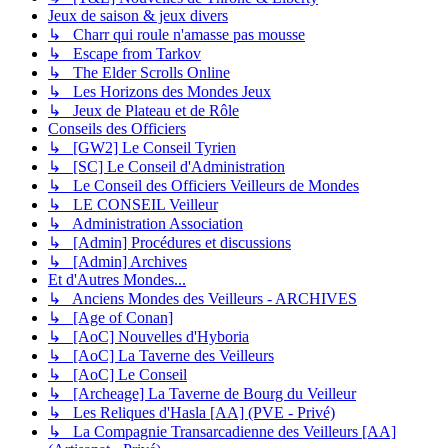
Jeux de saison & jeux divers
↳ Charr qui roule n'amasse pas mousse
↳ Escape from Tarkov
↳ The Elder Scrolls Online
↳ Les Horizons des Mondes Jeux
↳ Jeux de Plateau et de Rôle
Conseils des Officiers
↳ [GW2] Le Conseil Tyrien
↳ [SC] Le Conseil d'Administration
↳ Le Conseil des Officiers Veilleurs de Mondes
↳ LE CONSEIL Veilleur
↳ Administration Association
↳ [Admin] Procédures et discussions
↳ [Admin] Archives
Et d'Autres Mondes...
↳ Anciens Mondes des Veilleurs - ARCHIVES
↳ [Age of Conan]
↳ [AoC] Nouvelles d'Hyboria
↳ [AoC] La Taverne des Veilleurs
↳ [AoC] Le Conseil
↳ [Archeage] La Taverne de Bourg du Veilleur
↳ Les Reliques d'Hasla [AA] (PVE - Privé)
↳ La Compagnie Transarcadienne des Veilleurs [AA]