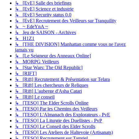
↳ [EvE] Salle des briefings
↳ [EvE] Science et industrie
↳ [EvE] Security status 0.0
↳ [EvE] Recrutement des Veilleurs sur Tranquility
↳ ~ EdeYnA ~
↳ Jeu de SAISON - Archives
↳ H1Z1
↳ [THE DIVISION] Manhattan comme vous ne l'avez
jamais vu
↳ [Le Seigneur des Anneaux Online]
↳ MORPG Veilleurs
↳ [Star Wars: The Old Republic]
↳ [RIFT]
↳ [Rift] Recrutement & Présentation sur Telara
↳ [Rift] Les chercheurs de Reliques
↳ [Rift] L'auberge d'Asha Catari
↳ [Rift] Le conseil
↳ [TESO] The Elder Scrolls Online
↳ [TESO] Par les Chemins des Veilleurs
↳ [TESO] L'Almanach des Explorateurs - PvE
↳ [TESO] La Liturgie des Duellistes - PvP
↳ [TESO] Le Conseil des Elder Scrolls
↳ [TESO] Les Ateliers de Haltevoie (Artisanats)
↳ [TESO] Recrutement sur Tamriel