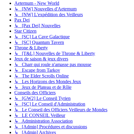
Aeternum - New World
↳ [NW] Nouvelles d'Aeternum
↳ [NW] L'expédition des Veilleurs
Pax Dei
↳ [Pax Dei] Nouvelles
Star Citizen
↳ [SC] La Cave Galactique
↳ [SC] Quantum Tavern
Throne & Liberty
↳ [T&L] Nouvelles de Throne & Liberty
Jeux de saison & jeux divers
↳ Charr qui roule n'amasse pas mousse
↳ Escape from Tarkov
↳ The Elder Scrolls Online
↳ Les Horizons des Mondes Jeux
↳ Jeux de Plateau et de Rôle
Conseils des Officiers
↳ [GW2] Le Conseil Tyrien
↳ [SC] Le Conseil d'Administration
↳ Le Conseil des Officiers Veilleurs de Mondes
↳ LE CONSEIL Veilleur
↳ Administration Association
↳ [Admin] Procédures et discussions
↳ [Admin] Archives