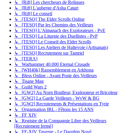
↳ [Rift] Les chercheurs de Reliques
↳ [Rift] L'auberge d'Asha Catari
↳ [Rift] Le conseil
↳ [TESO] The Elder Scrolls Online
↳ [TESO] Par les Chemins des Veilleurs
↳ [TESO] L'Almanach des Explorateurs - PvE
↳ [TESO] La Liturgie des Duellistes - PvP
↳ [TESO] Le Conseil des Elder Scrolls
↳ [TESO] Les Ateliers de Haltevoie (Artisanats)
↳ [TESO] Recrutement sur Tamriel
↳ [TERA]
↳ Warhammer 40.000 Eternal Crusade
↳ [WH40k] Rassemblement en Arkhona
↳ Bless Online - Avant Poste des Veilleurs
↳ Tisane Mag
↳ Guild Wars 2
↳ [GW2] Au Norn Brailleur, Explorateur et Bricoleur
↳ [GW2] La Garde Veilleurs - WvW & BG
↳ [GW2] Recrutements & Présentations en Tyrie
↳ Organisation IRL - Fêtons les 15 ANS
↳ FF XIV
↳ Registre de la Compagnie Libre des Veilleurs
[Recrutement fermé]
↳ FF-XIV Taverne - Le Dauphin Noyé