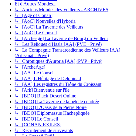
Et d'Autres Mondes...
↳ Anciens Mondes des Veilleurs - ARCHIVES
↳ [Age of Conan]
↳ [AoC] Nouvelles d'Hyboria
↳ [AoC] La Taverne des Veilleurs
↳ [AoC] Le Conseil
↳ [Archeage] La Taverne de Bourg du Veilleur
↳ Les Reliques d'Hasla [AA] (PVE - Privé)
↳ La Compagnie Transarcadienne des Veilleurs [AA]
(Artisanat - Privé)
↳ Chroniques d'Auroria [AA] (PVP - Privé)
↳ [ArcheAge]
↳ [AA] Le Conseil
↳ [AA] L'Héritage de Delphinad
↳ [AA] Les registres du Trône du Croissant
↳ [Ark] Bienvenue sur l'île
↳ [BDO] Black Desert Online
↳ [BDO] La Taverne de la belette cendrée
↳ [BDO] L'Oasis de la Pierre Noire
↳ [BDO] Diplomassue Hachepliquée
↳ [BDO] Le Conseil
↳ [CONAN EXILES]
↳ Recrutement de survivants