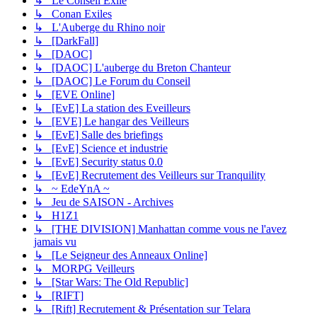
↳ Le Conseil Exilé
↳ Conan Exiles
↳ L'Auberge du Rhino noir
↳ [DarkFall]
↳ [DAOC]
↳ [DAOC] L'auberge du Breton Chanteur
↳ [DAOC] Le Forum du Conseil
↳ [EVE Online]
↳ [EvE] La station des Eveilleurs
↳ [EVE] Le hangar des Veilleurs
↳ [EvE] Salle des briefings
↳ [EvE] Science et industrie
↳ [EvE] Security status 0.0
↳ [EvE] Recrutement des Veilleurs sur Tranquility
↳ ~ EdeYnA ~
↳ Jeu de SAISON - Archives
↳ H1Z1
↳ [THE DIVISION] Manhattan comme vous ne l'avez
jamais vu
↳ [Le Seigneur des Anneaux Online]
↳ MORPG Veilleurs
↳ [Star Wars: The Old Republic]
↳ [RIFT]
↳ [Rift] Recrutement & Présentation sur Telara