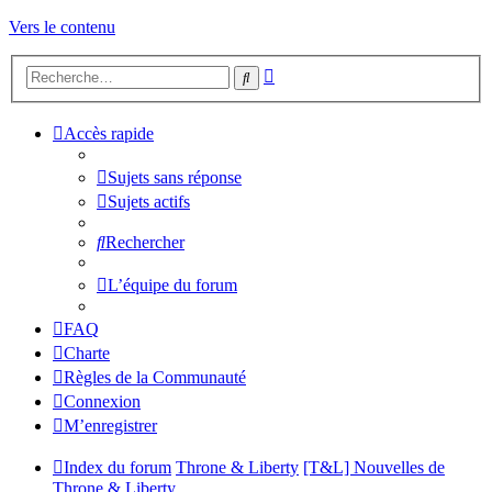
Vers le contenu
Recherche
Rechercher
avancée
Accès rapide
Sujets sans réponse
Sujets actifs
Rechercher
L’équipe du forum
FAQ
Charte
Règles de la Communauté
Connexion
M’enregistrer
Index du forum
Throne & Liberty
[T&L] Nouvelles de
Throne & Liberty