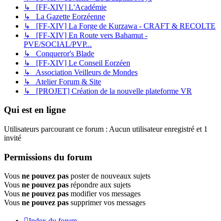
↳ [FF-XIV] L'Académie
↳ La Gazette Eorzéenne
↳ [FF-XIV] La Forge de Kurzawa - CRAFT & RECOLTE
↳ [FF-XIV] En Route vers Bahamut -
PVE/SOCIAL/PVP...
↳ Conqueror's Blade
↳ [FF-XIV] Le Conseil Eorzéen
↳ Association Veilleurs de Mondes
↳ Atelier Forum & Site
↳ [PROJET] Création de la nouvelle plateforme VR
Qui est en ligne
Utilisateurs parcourant ce forum : Aucun utilisateur enregistré et 1
invité
Permissions du forum
Vous
ne pouvez pas
poster de nouveaux sujets
Vous
ne pouvez pas
répondre aux sujets
Vous
ne pouvez pas
modifier vos messages
Vous
ne pouvez pas
supprimer vos messages
Index du forum