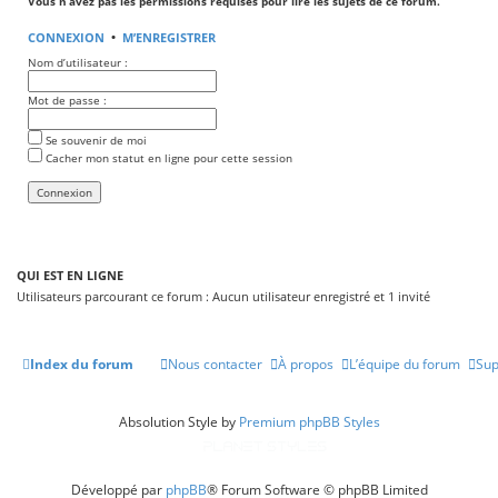
Vous n’avez pas les permissions requises pour lire les sujets de ce forum.
CONNEXION
•
M’ENREGISTRER
Nom d’utilisateur :
Mot de passe :
Se souvenir de moi
Cacher mon statut en ligne pour cette session
QUI EST EN LIGNE
Utilisateurs parcourant ce forum : Aucun utilisateur enregistré et 1 invité
Index du forum
Nous contacter
À propos
L’équipe du forum
Sup
Absolution Style by
Premium phpBB Styles
Développé par
phpBB
® Forum Software © phpBB Limited