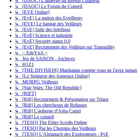
↳ [DAOC] L'auberge du Breton Chanteur
↳ [DAOC] Le Forum du Conseil
↳ [EVE Online]
↳ [EvE] La station des Eveilleurs
↳ [EVE] Le hangar des Veilleurs
↳ [EvE] Salle des briefings
↳ [EvE] Science et industrie
↳ [EvE] Security status 0.0
↳ [EvE] Recrutement des Veilleurs sur Tranquility
↳ ~ EdeYnA ~
↳ Jeu de SAISON - Archives
↳ H1Z1
↳ [THE DIVISION] Manhattan comme vous ne l'avez jamais
↳ [Le Seigneur des Anneaux Online]
↳ MORPG Veilleurs
↳ [Star Wars: The Old Republic]
↳ [RIFT]
↳ [Rift] Recrutement & Présentation sur Telara
↳ [Rift] Les chercheurs de Reliques
↳ [Rift] L'auberge d'Asha Catari
↳ [Rift] Le conseil
↳ [TESO] The Elder Scrolls Online
↳ [TESO] Par les Chemins des Veilleurs
↳ [TESO] L'Almanach des Explorateurs - PvE