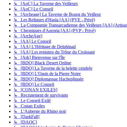
↳ [AoC] La Taverne des Veilleurs
↳ [AoC] Le Conseil
↳ [Archeage] La Taverne de Bourg du Veilleur
↳ Les Reliques d'Hasla [AA] (PVE - Privé)
↳ La Compagnie Transarcadienne des Veilleurs [AA] (Artisana
↳ Chroniques d'Auroria [AA] (PVP - Privé)
↳ [ArcheAge]
↳ [AA] Le Conseil
↳ [AA] L'Héritage de Delphinad
↳ [AA] Les registres du Trône du Croissant
↳ [Ark] Bienvenue sur l'île
↳ [BDO] Black Desert Online
↳ [BDO] La Taverne de la belette cendrée
↳ [BDO] L'Oasis de la Pierre Noire
↳ [BDO] Diplomassue Hachepliquée
↳ [BDO] Le Conseil
↳ [CONAN EXILES]
↳ Recrutement de survivants
↳ Le Conseil Exilé
↳ Conan Exiles
↳ L'Auberge du Rhino noir
↳ [DarkFall]
↳ [DAOC]