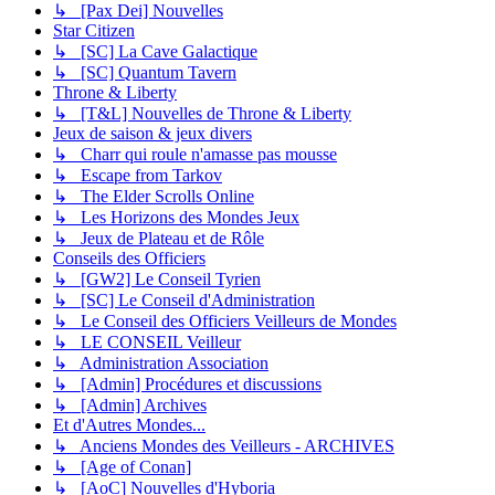
↳ [Pax Dei] Nouvelles
Star Citizen
↳ [SC] La Cave Galactique
↳ [SC] Quantum Tavern
Throne & Liberty
↳ [T&L] Nouvelles de Throne & Liberty
Jeux de saison & jeux divers
↳ Charr qui roule n'amasse pas mousse
↳ Escape from Tarkov
↳ The Elder Scrolls Online
↳ Les Horizons des Mondes Jeux
↳ Jeux de Plateau et de Rôle
Conseils des Officiers
↳ [GW2] Le Conseil Tyrien
↳ [SC] Le Conseil d'Administration
↳ Le Conseil des Officiers Veilleurs de Mondes
↳ LE CONSEIL Veilleur
↳ Administration Association
↳ [Admin] Procédures et discussions
↳ [Admin] Archives
Et d'Autres Mondes...
↳ Anciens Mondes des Veilleurs - ARCHIVES
↳ [Age of Conan]
↳ [AoC] Nouvelles d'Hyboria