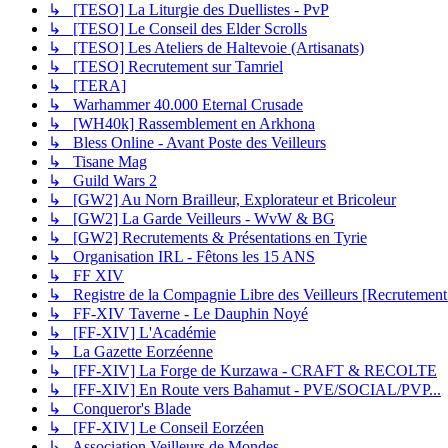
↳ [TESO] La Liturgie des Duellistes - PvP
↳ [TESO] Le Conseil des Elder Scrolls
↳ [TESO] Les Ateliers de Haltevoie (Artisanats)
↳ [TESO] Recrutement sur Tamriel
↳ [TERA]
↳ Warhammer 40.000 Eternal Crusade
↳ [WH40k] Rassemblement en Arkhona
↳ Bless Online - Avant Poste des Veilleurs
↳ Tisane Mag
↳ Guild Wars 2
↳ [GW2] Au Norn Brailleur, Explorateur et Bricoleur
↳ [GW2] La Garde Veilleurs - WvW & BG
↳ [GW2] Recrutements & Présentations en Tyrie
↳ Organisation IRL - Fêtons les 15 ANS
↳ FF XIV
↳ Registre de la Compagnie Libre des Veilleurs [Recrutement
↳ FF-XIV Taverne - Le Dauphin Noyé
↳ [FF-XIV] L'Académie
↳ La Gazette Eorzéenne
↳ [FF-XIV] La Forge de Kurzawa - CRAFT & RECOLTE
↳ [FF-XIV] En Route vers Bahamut - PVE/SOCIAL/PVP...
↳ Conqueror's Blade
↳ [FF-XIV] Le Conseil Eorzéen
↳ Association Veilleurs de Mondes