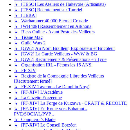
↳ [TESO] Les Ateliers de Haltevoie (Artisanats)
↳ [TESO] Recrutement sur Tamriel
↳ [TERA]
↳ Warhammer 40.000 Eternal Crusade
↳ [WH40k] Rassemblement en Arkhona
↳ Bless Online - Avant Poste des Veilleurs
↳ Tisane Mag
↳ Guild Wars 2
↳ [GW2] Au Norn Brailleur, Explorateur et Bricoleur
↳ [GW2] La Garde Veilleurs - WvW & BG
↳ [GW2] Recrutements & Présentations en Tyrie
↳ Organisation IRL - Fêtons les 15 ANS
↳ FF XIV
↳ Registre de la Compagnie Libre des Veilleurs
[Recrutement fermé]
↳ FF-XIV Taverne - Le Dauphin Noyé
↳ [FF-XIV] L'Académie
↳ La Gazette Eorzéenne
↳ [FF-XIV] La Forge de Kurzawa - CRAFT & RECOLTE
↳ [FF-XIV] En Route vers Bahamut -
PVE/SOCIAL/PVP...
↳ Conqueror's Blade
↳ [FF-XIV] Le Conseil Eorzéen