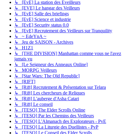
↳ [EvE] La station des Eveilleurs
↳ [EVE] Le hangar des Veilleurs
↳ [EvE] Salle des briefings
↳ [EvE] Science et industrie
↳ [EvE] Security status 0.0
↳ [EvE] Recrutement des Veilleurs sur Tranquility
↳ ~ EdeYnA ~
↳ Jeu de SAISON - Archives
↳ H1Z1
↳ [THE DIVISION] Manhattan comme vous ne l'avez
jamais vu
↳ [Le Seigneur des Anneaux Online]
↳ MORPG Veilleurs
↳ [Star Wars: The Old Republic]
↳ [RIFT]
↳ [Rift] Recrutement & Présentation sur Telara
↳ [Rift] Les chercheurs de Reliques
↳ [Rift] L'auberge d'Asha Catari
↳ [Rift] Le conseil
↳ [TESO] The Elder Scrolls Online
↳ [TESO] Par les Chemins des Veilleurs
↳ [TESO] L'Almanach des Explorateurs - PvE
↳ [TESO] La Liturgie des Duellistes - PvP
↳ [TESO] Le Conseil des Elder Scrolls