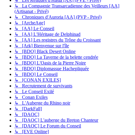
↳ Les Reliques d'Hasla [AA] (PVE - Privé)
↳ La Compagnie Transarcadienne des Veilleurs [AA]
(Artisanat - Privé)
↳ Chroniques d'Auroria [AA] (PVP - Privé)
↳ [ArcheAge]
↳ [AA] Le Conseil
↳ [AA] L'Héritage de Delphinad
↳ [AA] Les registres du Trône du Croissant
↳ [Ark] Bienvenue sur l'île
↳ [BDO] Black Desert Online
↳ [BDO] La Taverne de la belette cendrée
↳ [BDO] L'Oasis de la Pierre Noire
↳ [BDO] Diplomassue Hachepliquée
↳ [BDO] Le Conseil
↳ [CONAN EXILES]
↳ Recrutement de survivants
↳ Le Conseil Exilé
↳ Conan Exiles
↳ L'Auberge du Rhino noir
↳ [DarkFall]
↳ [DAOC]
↳ [DAOC] L'auberge du Breton Chanteur
↳ [DAOC] Le Forum du Conseil
↳ [EVE Online]