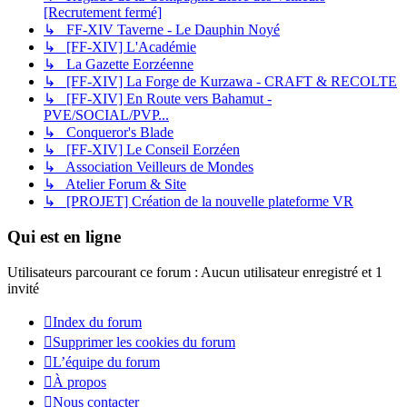
[Recrutement fermé]
↳ FF-XIV Taverne - Le Dauphin Noyé
↳ [FF-XIV] L'Académie
↳ La Gazette Eorzéenne
↳ [FF-XIV] La Forge de Kurzawa - CRAFT & RECOLTE
↳ [FF-XIV] En Route vers Bahamut -
PVE/SOCIAL/PVP...
↳ Conqueror's Blade
↳ [FF-XIV] Le Conseil Eorzéen
↳ Association Veilleurs de Mondes
↳ Atelier Forum & Site
↳ [PROJET] Création de la nouvelle plateforme VR
Qui est en ligne
Utilisateurs parcourant ce forum : Aucun utilisateur enregistré et 1
invité
Index du forum
Supprimer les cookies du forum
L’équipe du forum
À propos
Nous contacter