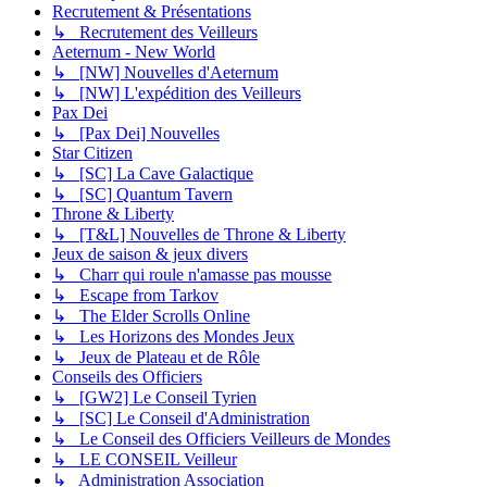
Recrutement & Présentations
↳ Recrutement des Veilleurs
Aeternum - New World
↳ [NW] Nouvelles d'Aeternum
↳ [NW] L'expédition des Veilleurs
Pax Dei
↳ [Pax Dei] Nouvelles
Star Citizen
↳ [SC] La Cave Galactique
↳ [SC] Quantum Tavern
Throne & Liberty
↳ [T&L] Nouvelles de Throne & Liberty
Jeux de saison & jeux divers
↳ Charr qui roule n'amasse pas mousse
↳ Escape from Tarkov
↳ The Elder Scrolls Online
↳ Les Horizons des Mondes Jeux
↳ Jeux de Plateau et de Rôle
Conseils des Officiers
↳ [GW2] Le Conseil Tyrien
↳ [SC] Le Conseil d'Administration
↳ Le Conseil des Officiers Veilleurs de Mondes
↳ LE CONSEIL Veilleur
↳ Administration Association