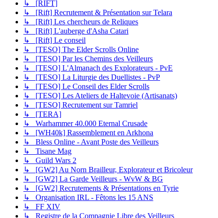
↳ [RIFT]
↳ [Rift] Recrutement & Présentation sur Telara
↳ [Rift] Les chercheurs de Reliques
↳ [Rift] L'auberge d'Asha Catari
↳ [Rift] Le conseil
↳ [TESO] The Elder Scrolls Online
↳ [TESO] Par les Chemins des Veilleurs
↳ [TESO] L'Almanach des Explorateurs - PvE
↳ [TESO] La Liturgie des Duellistes - PvP
↳ [TESO] Le Conseil des Elder Scrolls
↳ [TESO] Les Ateliers de Haltevoie (Artisanats)
↳ [TESO] Recrutement sur Tamriel
↳ [TERA]
↳ Warhammer 40.000 Eternal Crusade
↳ [WH40k] Rassemblement en Arkhona
↳ Bless Online - Avant Poste des Veilleurs
↳ Tisane Mag
↳ Guild Wars 2
↳ [GW2] Au Norn Brailleur, Explorateur et Bricoleur
↳ [GW2] La Garde Veilleurs - WvW & BG
↳ [GW2] Recrutements & Présentations en Tyrie
↳ Organisation IRL - Fêtons les 15 ANS
↳ FF XIV
↳ Registre de la Compagnie Libre des Veilleurs