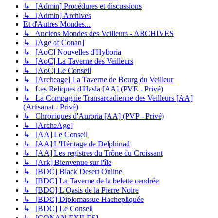
↳ [Admin] Procédures et discussions
↳ [Admin] Archives
Et d'Autres Mondes...
↳ Anciens Mondes des Veilleurs - ARCHIVES
↳ [Age of Conan]
↳ [AoC] Nouvelles d'Hyboria
↳ [AoC] La Taverne des Veilleurs
↳ [AoC] Le Conseil
↳ [Archeage] La Taverne de Bourg du Veilleur
↳ Les Reliques d'Hasla [AA] (PVE - Privé)
↳ La Compagnie Transarcadienne des Veilleurs [AA]
(Artisanat - Privé)
↳ Chroniques d'Auroria [AA] (PVP - Privé)
↳ [ArcheAge]
↳ [AA] Le Conseil
↳ [AA] L'Héritage de Delphinad
↳ [AA] Les registres du Trône du Croissant
↳ [Ark] Bienvenue sur l'île
↳ [BDO] Black Desert Online
↳ [BDO] La Taverne de la belette cendrée
↳ [BDO] L'Oasis de la Pierre Noire
↳ [BDO] Diplomassue Hachepliquée
↳ [BDO] Le Conseil
↳ [CONAN EXILES]