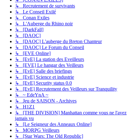
↳ Recrutement de survivants
↳ Le Conseil Exilé
↳ Conan Exiles
↳ L'Auberge du Rhino noir
↳ [DarkFall]
↳ [DAOC]
↳ [DAOC] L'auberge du Breton Chanteur
↳ [DAOC] Le Forum du Conseil
↳ [EVE Online]
↳ [EvE] La station des Eveilleurs
↳ [EVE] Le hangar des Veilleurs
↳ [EvE] Salle des briefings
↳ [EvE] Science et industrie
↳ [EvE] Security status 0.0
↳ [EvE] Recrutement des Veilleurs sur Tranquility
↳ ~ EdeYnA ~
↳ Jeu de SAISON - Archives
↳ H1Z1
↳ [THE DIVISION] Manhattan comme vous ne l'avez
jamais vu
↳ [Le Seigneur des Anneaux Online]
↳ MORPG Veilleurs
↳ [Star Wars: The Old Republic]