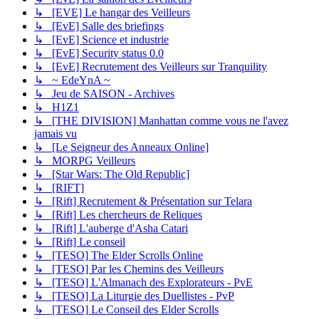
↳ [EVE] Le hangar des Veilleurs
↳ [EvE] Salle des briefings
↳ [EvE] Science et industrie
↳ [EvE] Security status 0.0
↳ [EvE] Recrutement des Veilleurs sur Tranquility
↳ ~ EdeYnA ~
↳ Jeu de SAISON - Archives
↳ H1Z1
↳ [THE DIVISION] Manhattan comme vous ne l'avez
jamais vu
↳ [Le Seigneur des Anneaux Online]
↳ MORPG Veilleurs
↳ [Star Wars: The Old Republic]
↳ [RIFT]
↳ [Rift] Recrutement & Présentation sur Telara
↳ [Rift] Les chercheurs de Reliques
↳ [Rift] L'auberge d'Asha Catari
↳ [Rift] Le conseil
↳ [TESO] The Elder Scrolls Online
↳ [TESO] Par les Chemins des Veilleurs
↳ [TESO] L'Almanach des Explorateurs - PvE
↳ [TESO] La Liturgie des Duellistes - PvP
↳ [TESO] Le Conseil des Elder Scrolls