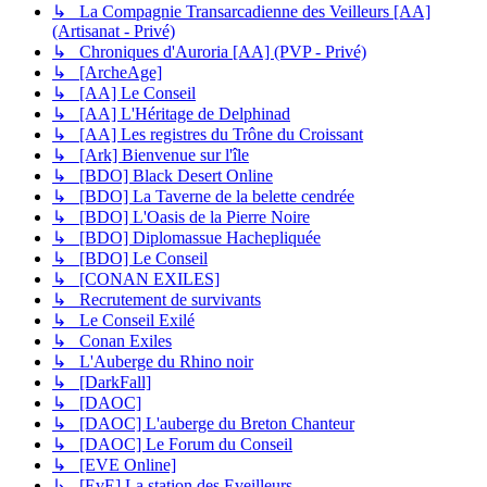
↳ La Compagnie Transarcadienne des Veilleurs [AA]
(Artisanat - Privé)
↳ Chroniques d'Auroria [AA] (PVP - Privé)
↳ [ArcheAge]
↳ [AA] Le Conseil
↳ [AA] L'Héritage de Delphinad
↳ [AA] Les registres du Trône du Croissant
↳ [Ark] Bienvenue sur l'île
↳ [BDO] Black Desert Online
↳ [BDO] La Taverne de la belette cendrée
↳ [BDO] L'Oasis de la Pierre Noire
↳ [BDO] Diplomassue Hachepliquée
↳ [BDO] Le Conseil
↳ [CONAN EXILES]
↳ Recrutement de survivants
↳ Le Conseil Exilé
↳ Conan Exiles
↳ L'Auberge du Rhino noir
↳ [DarkFall]
↳ [DAOC]
↳ [DAOC] L'auberge du Breton Chanteur
↳ [DAOC] Le Forum du Conseil
↳ [EVE Online]
↳ [EvE] La station des Eveilleurs