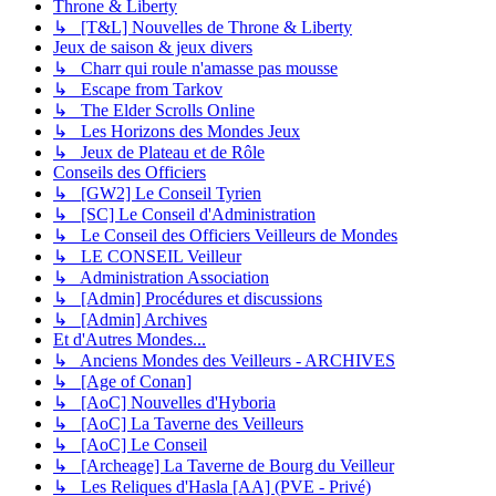
Throne & Liberty
↳ [T&L] Nouvelles de Throne & Liberty
Jeux de saison & jeux divers
↳ Charr qui roule n'amasse pas mousse
↳ Escape from Tarkov
↳ The Elder Scrolls Online
↳ Les Horizons des Mondes Jeux
↳ Jeux de Plateau et de Rôle
Conseils des Officiers
↳ [GW2] Le Conseil Tyrien
↳ [SC] Le Conseil d'Administration
↳ Le Conseil des Officiers Veilleurs de Mondes
↳ LE CONSEIL Veilleur
↳ Administration Association
↳ [Admin] Procédures et discussions
↳ [Admin] Archives
Et d'Autres Mondes...
↳ Anciens Mondes des Veilleurs - ARCHIVES
↳ [Age of Conan]
↳ [AoC] Nouvelles d'Hyboria
↳ [AoC] La Taverne des Veilleurs
↳ [AoC] Le Conseil
↳ [Archeage] La Taverne de Bourg du Veilleur
↳ Les Reliques d'Hasla [AA] (PVE - Privé)