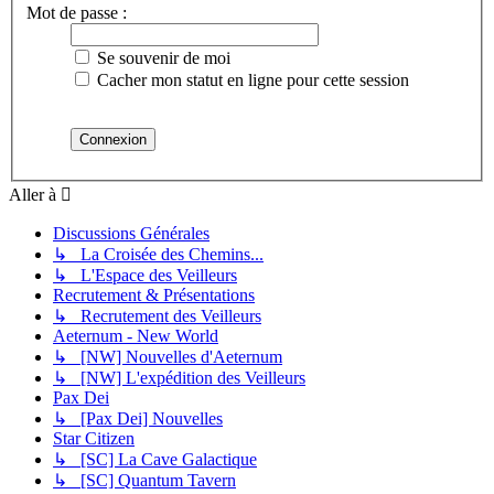
Mot de passe :
Se souvenir de moi
Cacher mon statut en ligne pour cette session
Aller à
Discussions Générales
↳ La Croisée des Chemins...
↳ L'Espace des Veilleurs
Recrutement & Présentations
↳ Recrutement des Veilleurs
Aeternum - New World
↳ [NW] Nouvelles d'Aeternum
↳ [NW] L'expédition des Veilleurs
Pax Dei
↳ [Pax Dei] Nouvelles
Star Citizen
↳ [SC] La Cave Galactique
↳ [SC] Quantum Tavern