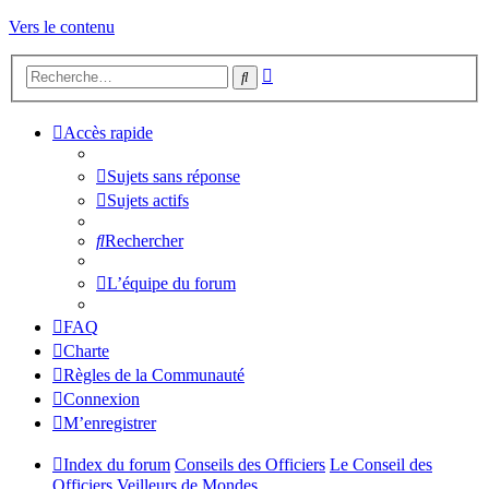
Vers le contenu
Recherche
Rechercher
avancée
Accès rapide
Sujets sans réponse
Sujets actifs
Rechercher
L’équipe du forum
FAQ
Charte
Règles de la Communauté
Connexion
M’enregistrer
Index du forum
Conseils des Officiers
Le Conseil des
Officiers Veilleurs de Mondes