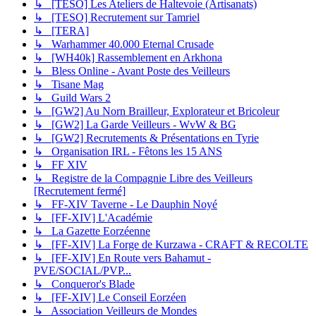
↳ [TESO] Les Ateliers de Haltevoie (Artisanats)
↳ [TESO] Recrutement sur Tamriel
↳ [TERA]
↳ Warhammer 40.000 Eternal Crusade
↳ [WH40k] Rassemblement en Arkhona
↳ Bless Online - Avant Poste des Veilleurs
↳ Tisane Mag
↳ Guild Wars 2
↳ [GW2] Au Norn Brailleur, Explorateur et Bricoleur
↳ [GW2] La Garde Veilleurs - WvW & BG
↳ [GW2] Recrutements & Présentations en Tyrie
↳ Organisation IRL - Fêtons les 15 ANS
↳ FF XIV
↳ Registre de la Compagnie Libre des Veilleurs
[Recrutement fermé]
↳ FF-XIV Taverne - Le Dauphin Noyé
↳ [FF-XIV] L'Académie
↳ La Gazette Eorzéenne
↳ [FF-XIV] La Forge de Kurzawa - CRAFT & RECOLTE
↳ [FF-XIV] En Route vers Bahamut -
PVE/SOCIAL/PVP...
↳ Conqueror's Blade
↳ [FF-XIV] Le Conseil Eorzéen
↳ Association Veilleurs de Mondes