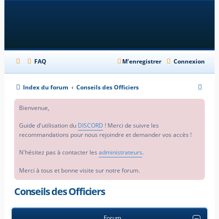
FAQ
M’enregistrer
Connexion
R
Index du forum
Conseils des Officiers
e
Bienvenue,
c
h
Guide d'utilisation du
DISCORD
! Merci de suivre les
recommandations pour nous rejoindre et demander vos accès !
e
r
N'hésitez pas à contacter les
administrateurs
.
c
Merci à tous et bonne visite sur notre forum.
h
e
Conseils des Officiers
r
Forum