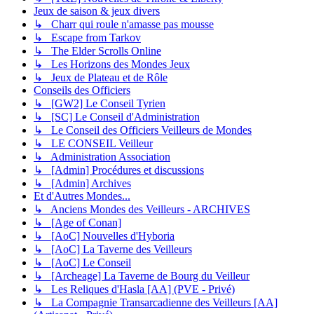
Jeux de saison & jeux divers
↳ Charr qui roule n'amasse pas mousse
↳ Escape from Tarkov
↳ The Elder Scrolls Online
↳ Les Horizons des Mondes Jeux
↳ Jeux de Plateau et de Rôle
Conseils des Officiers
↳ [GW2] Le Conseil Tyrien
↳ [SC] Le Conseil d'Administration
↳ Le Conseil des Officiers Veilleurs de Mondes
↳ LE CONSEIL Veilleur
↳ Administration Association
↳ [Admin] Procédures et discussions
↳ [Admin] Archives
Et d'Autres Mondes...
↳ Anciens Mondes des Veilleurs - ARCHIVES
↳ [Age of Conan]
↳ [AoC] Nouvelles d'Hyboria
↳ [AoC] La Taverne des Veilleurs
↳ [AoC] Le Conseil
↳ [Archeage] La Taverne de Bourg du Veilleur
↳ Les Reliques d'Hasla [AA] (PVE - Privé)
↳ La Compagnie Transarcadienne des Veilleurs [AA]