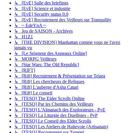
↳ [EvE] Salle des briefings
↳ [EvE] Science et industrie
↳ [EvE] Security status 0.0
↳ [EvE] Recrutement des Veilleurs sur Tranquility
↳ ~ EdeYnA ~
↳ Jeu de SAISON - Archives
↳ H1Z1
↳ [THE DIVISION] Manhattan comme vous ne l'avez
jamais vu
↳ [Le Seigneur des Anneaux Online]
↳ MORPG Veilleurs
↳ [Star Wars: The Old Republic]
↳ [RIFT]
↳ [Rift] Recrutement & Présentation sur Telara
↳ [Rift] Les chercheurs de Reliques
↳ [Rift] L'auberge d'Asha Catari
↳ [Rift] Le conseil
↳ [TESO] The Elder Scrolls Online
↳ [TESO] Par les Chemins des Veilleurs
↳ [TESO] L'Almanach des Explorateurs - PvE
↳ [TESO] La Liturgie des Duellistes - PvP
↳ [TESO] Le Conseil des Elder Scrolls
↳ [TESO] Les Ateliers de Haltevoie (Artisanats)
↳ [TESO] Recrutement sur Tamriel