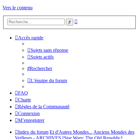
Vers le contenu
Recherche
Rechercher
avancée
Accès rapide
Sujets sans réponse
Sujets actifs
Rechercher
L’équipe du forum
FAQ
Charte
Règles de la Communauté
Connexion
M’enregistrer
Index du forum
Et d'Autres Mondes...
Anciens Mondes des
Veilleurs - ARCHIVES
[Star Wars: The Old Republic]