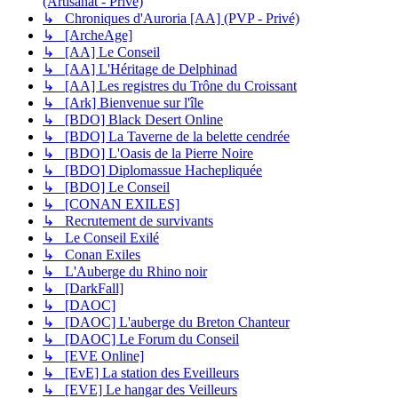
(Artisanat - Privé)
↳ Chroniques d'Auroria [AA] (PVP - Privé)
↳ [ArcheAge]
↳ [AA] Le Conseil
↳ [AA] L'Héritage de Delphinad
↳ [AA] Les registres du Trône du Croissant
↳ [Ark] Bienvenue sur l'île
↳ [BDO] Black Desert Online
↳ [BDO] La Taverne de la belette cendrée
↳ [BDO] L'Oasis de la Pierre Noire
↳ [BDO] Diplomassue Hachepliquée
↳ [BDO] Le Conseil
↳ [CONAN EXILES]
↳ Recrutement de survivants
↳ Le Conseil Exilé
↳ Conan Exiles
↳ L'Auberge du Rhino noir
↳ [DarkFall]
↳ [DAOC]
↳ [DAOC] L'auberge du Breton Chanteur
↳ [DAOC] Le Forum du Conseil
↳ [EVE Online]
↳ [EvE] La station des Eveilleurs
↳ [EVE] Le hangar des Veilleurs