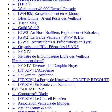
↳ [TERA]
↳ Warhammer 40.000 Eternal Crusade
↳ [WH40k] Rassemblement en Arkhona
↳ Bless Online - Avant Poste des Veilleurs
↳ Tisane Mag
↳ Guild Wars 2
↳ [GW2] Au Norn Brailleur, Explorateur et Bricoleur
↳ [GW2] La Garde Veilleurs - WvW & BG
↳ [GW2] Recrutements & Présentations en Tyrie
↳ Organisation IRL - Fêtons les 15 ANS
↳ FF XIV
↳ Registre de la Compagnie Libre des Veilleurs
[Recrutement fermé]
↳ FF-XIV Taverne - Le Dauphin Noyé
↳ [FF-XIV] L'Académie
↳ La Gazette Eorzéenne
↳ [FF-XIV] La Forge de Kurzawa - CRAFT & RECOLTE
↳ [FF-XIV] En Route vers Bahamut -
PVE/SOCIAL/PVP...
↳ Conqueror's Blade
↳ [FF-XIV] Le Conseil Eorzéen
↳ Association Veilleurs de Mondes
↳ Atelier Forum & Site