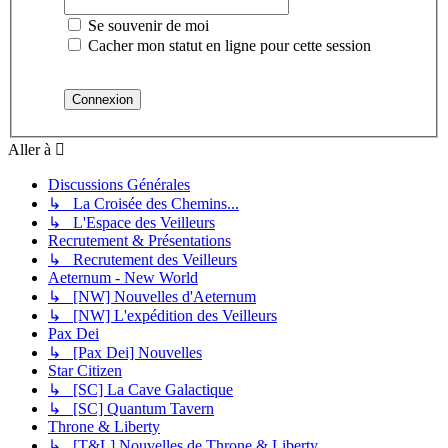
Se souvenir de moi
Cacher mon statut en ligne pour cette session
Aller à
Discussions Générales
↳ La Croisée des Chemins...
↳ L'Espace des Veilleurs
Recrutement & Présentations
↳ Recrutement des Veilleurs
Aeternum - New World
↳ [NW] Nouvelles d'Aeternum
↳ [NW] L'expédition des Veilleurs
Pax Dei
↳ [Pax Dei] Nouvelles
Star Citizen
↳ [SC] La Cave Galactique
↳ [SC] Quantum Tavern
Throne & Liberty
↳ [T&L] Nouvelles de Throne & Liberty