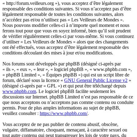
« http://forum.veilleurs.org »), vous acceptez d’être légalement
responsable des conditions suivantes. Si vous n’acceptez pas d’être
légalement responsable de toutes les conditions suivantes, alors
n’accédez pas et/ou n’utilisez pas « Les Veilleurs de Mondes ».
Nous pouvons modifier celles-ci à n’importe quel moment et nous
ferons tout pour que vous en soyez informé, bien qu’il soit prudent
de vérifier régulièrement celles-ci par vous-même. Si vous continuez
d’utiliser « Les Veilleurs de Mondes » alors que des changements
ont été effectués, vous acceptez d’être légalement responsable des
conditions découlant des mises à jour et/ou modifications.
Nos forums sont développés par phpBB (désigné ci-après par
« ils », « eux », « leur », « logiciel phpBB », « www.phpbb.com »,
« phpBB Limited », « Équipes phpBB ») qui est un script libre de
forum, déclaré sous la licence «
GNU General Public License v2
»
(désigné ci-après par « GPL ») et qui peut être téléchargé depuis
www.phpbb.com
. Le logiciel phpBB facilite seulement les
discussions sur Internet. phpBB Limited n’est pas responsable de ce
que nous acceptons ou n’acceptons pas comme contenu ou conduite
permis. Pour de plus amples informations au sujet de phpBB,
veuillez consulter :
https://www.phpbb.com/
.
Vous acceptez de ne pas publier de contenu abusif, obscène,
vulgaire, diffamatoire, choquant, menaçant, à caractère sexuel ou
tout autre contenu qui peut transgresser les lois de votre pays, du