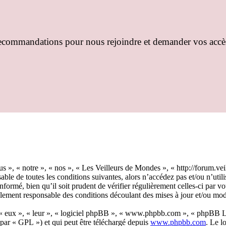
recommandations pour nous rejoindre et demander vos accè
 », « notre », « nos », « Les Veilleurs de Mondes », « http://forum.vei
able de toutes les conditions suivantes, alors n’accédez pas et/ou n’ut
formé, bien qu’il soit prudent de vérifier régulièrement celles-ci par 
alement responsable des conditions découlant des mises à jour et/ou mod
 « eux », « leur », « logiciel phpBB », « www.phpbb.com », « phpBB Lim
 par « GPL ») et qui peut être téléchargé depuis
www.phpbb.com
. Le l