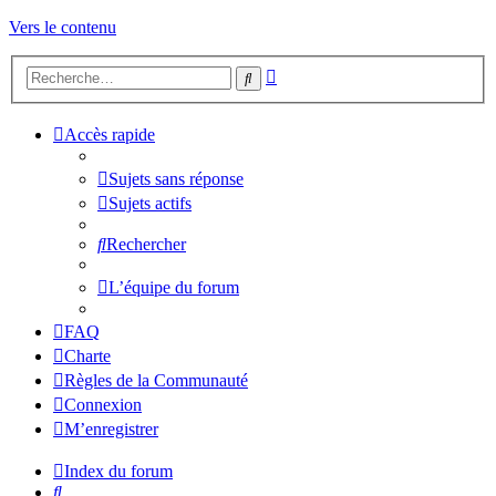
Vers le contenu
Recherche
Rechercher
avancée
Accès rapide
Sujets sans réponse
Sujets actifs
Rechercher
L’équipe du forum
FAQ
Charte
Règles de la Communauté
Connexion
M’enregistrer
Index du forum
Rechercher