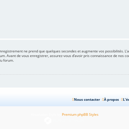
’enregistrement ne prend que quelques secondes et augmente vos possibilités. L
. Avant de vous enregistrer, assurez-vous d’avoir pris connaissance de nos condit
du forum.
e
Nous contacter
À propos
L’é
Absolution Style by
Premium phpBB Styles