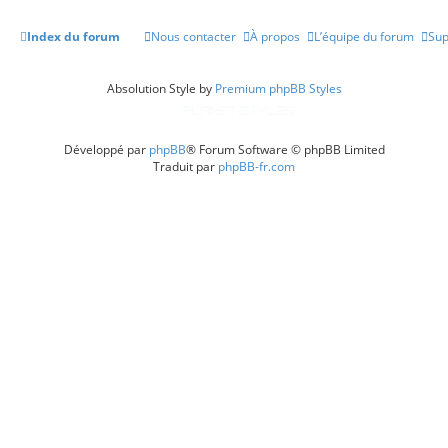
Index du forum
Nous contacter
À propos
L’équipe du forum
Sup
Absolution Style by
Premium phpBB Styles
Développé par
phpBB
® Forum Software © phpBB Limited
Traduit par
phpBB-fr.com