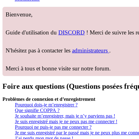
Bienvenue,
Guide d'utilisation du
DISCORD
! Merci de suivre les 
N'hésitez pas à contacter les
administrateurs
.
Merci à tous et bonne visite sur notre forum.
Foire aux questions (Questions posées fr
Problèmes de connexion et d’enregistrement
Pourquoi dois-je m’enregistrer ?
Que signifie COPPA ?
Je souhaite m’enregistrer, mais je n’y parviens pas !
Je suis enregistré mais je ne peux pas me connecter !
Pourquoi ne puis-je pas me connecter ?
Je me suis enregistré par le passé mais je ne peux plus me conne
J’ai perdu mon mot de passe !