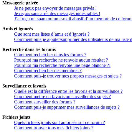
Messagerie privée
Je ne peux pas envoyer de messages privés !
Je reçois sans arrêt des messages indésirables !
J’ai reçu un spam ou un e-mail abusif d’un membre de ce forum
Amis et ignorés
Que sont mes listes d’amis et d’ignorés ?
Comment puis-je ajouter/supprimer des utilisateurs de ma liste 
Recherche dans les forums
Comment rechercher dans les forums ?
Pourquoi ma recherche ne renvoie aucun résultat ?
Pourquoi ma recherche renvoie une page blanche ?!
Comment rechercher des membres ?
Comment puis-je trouver mes propres messages et sujets ?
Surveillance et favoris
Quelle est la différence entre les favoris et la surveillance ?
Comment mettre en favoris ou surveiller des sujets ?
Comment surveiller des forums ?
Comment puis-je supprimer mes surveillances de sujets ?
Fichiers joints
Quels fichiers joints sont autorisés sur ce forum ?
Comment trouver tous mes fichiers joints ?