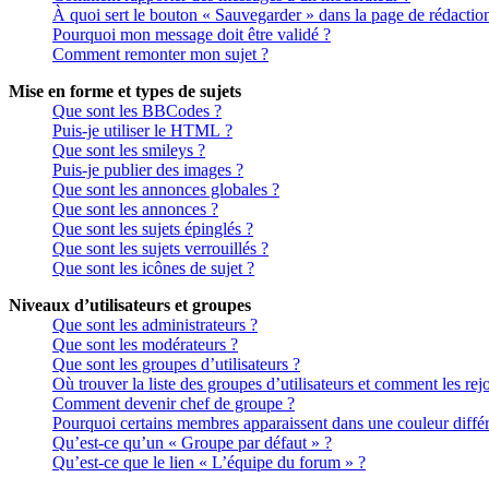
À quoi sert le bouton « Sauvegarder » dans la page de rédactio
Pourquoi mon message doit être validé ?
Comment remonter mon sujet ?
Mise en forme et types de sujets
Que sont les BBCodes ?
Puis-je utiliser le HTML ?
Que sont les smileys ?
Puis-je publier des images ?
Que sont les annonces globales ?
Que sont les annonces ?
Que sont les sujets épinglés ?
Que sont les sujets verrouillés ?
Que sont les icônes de sujet ?
Niveaux d’utilisateurs et groupes
Que sont les administrateurs ?
Que sont les modérateurs ?
Que sont les groupes d’utilisateurs ?
Où trouver la liste des groupes d’utilisateurs et comment les rej
Comment devenir chef de groupe ?
Pourquoi certains membres apparaissent dans une couleur différ
Qu’est-ce qu’un « Groupe par défaut » ?
Qu’est-ce que le lien « L’équipe du forum » ?