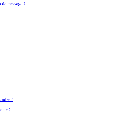
n de message ?
oindre ?
ente ?