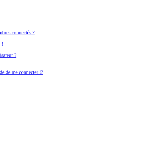
mbres connectés ?
 !
isateur ?
e de me connecter !?