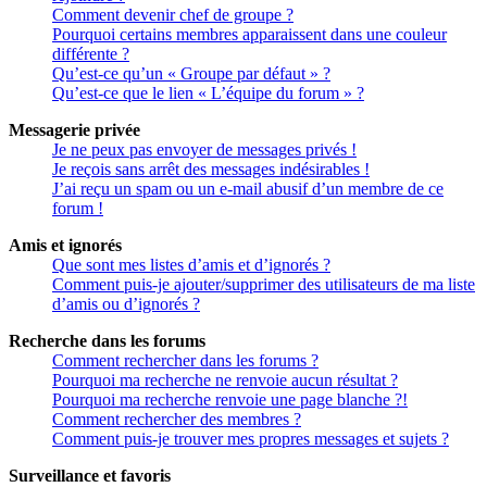
Comment devenir chef de groupe ?
Pourquoi certains membres apparaissent dans une couleur
différente ?
Qu’est-ce qu’un « Groupe par défaut » ?
Qu’est-ce que le lien « L’équipe du forum » ?
Messagerie privée
Je ne peux pas envoyer de messages privés !
Je reçois sans arrêt des messages indésirables !
J’ai reçu un spam ou un e-mail abusif d’un membre de ce
forum !
Amis et ignorés
Que sont mes listes d’amis et d’ignorés ?
Comment puis-je ajouter/supprimer des utilisateurs de ma liste
d’amis ou d’ignorés ?
Recherche dans les forums
Comment rechercher dans les forums ?
Pourquoi ma recherche ne renvoie aucun résultat ?
Pourquoi ma recherche renvoie une page blanche ?!
Comment rechercher des membres ?
Comment puis-je trouver mes propres messages et sujets ?
Surveillance et favoris