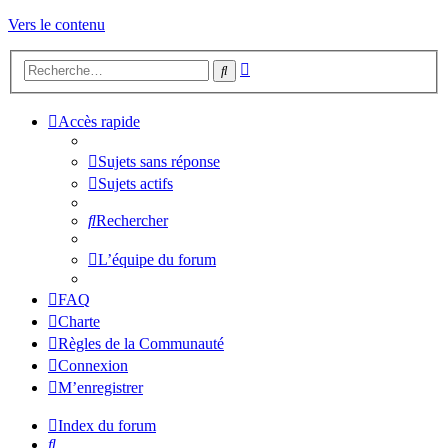
Vers le contenu
Recherche
Rechercher
avancée
Accès rapide
Sujets sans réponse
Sujets actifs
Rechercher
L’équipe du forum
FAQ
Charte
Règles de la Communauté
Connexion
M’enregistrer
Index du forum
Rechercher